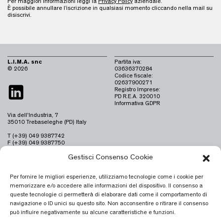
Per maggiori informazioni leggi la
Privacy Policy
aziendale.
È possibile annullare l’iscrizione in qualsiasi momento cliccando nella mail su
disiscrivi.
L.I.M.A. snc
Partita iva:
© 2026
03636370284
Codice fiscale:
02637900271
Registro Imprese:
PD R.E.A. 320010
Informativa GDPR
Via dell'Industria, 7
35010 Trebaseleghe (PD) Italy
T (+39) 049 9387742
F (+39) 049 9387750
info@limaitaly.it
Gestisci Consenso Cookie
Per fornire le migliori esperienze, utilizziamo tecnologie come i cookie per
memorizzare e/o accedere alle informazioni del dispositivo. Il consenso a
queste tecnologie ci permetterà di elaborare dati come il comportamento di
navigazione o ID unici su questo sito. Non acconsentire o ritirare il consenso
può influire negativamente su alcune caratteristiche e funzioni.