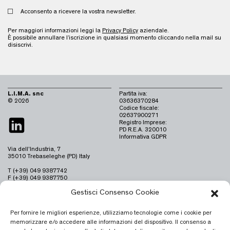
Acconsento a ricevere la vostra newsletter.
Per maggiori informazioni leggi la
Privacy Policy
aziendale.
È possibile annullare l’iscrizione in qualsiasi momento cliccando nella mail su
disiscrivi.
L.I.M.A. snc
Partita iva:
© 2026
03636370284
Codice fiscale:
02637900271
Registro Imprese:
PD R.E.A. 320010
Informativa GDPR
Via dell'Industria, 7
35010 Trebaseleghe (PD) Italy
T (+39) 049 9387742
F (+39) 049 9387750
info@limaitaly.it
Gestisci Consenso Cookie
Per fornire le migliori esperienze, utilizziamo tecnologie come i cookie per
memorizzare e/o accedere alle informazioni del dispositivo. Il consenso a