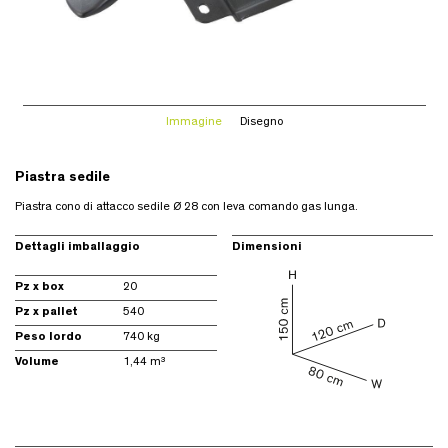
Immagine
Disegno
Piastra sedile
Piastra cono di attacco sedile Ø 28 con leva comando gas lunga.
Dettagli imballaggio
Dimensioni
Pz x box
20
Pz x pallet
540
Peso lordo
740 kg
Volume
1,44 m³