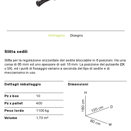
Immagine
Disegno
Slitta sedili
Slitta per la regolazione orizzontale del sedile bloccabile in 6 posizioni. Ha una
corsa di 65 mm ed uno spessore di soli 16 mm. La posizione del pulsante (DX
o SX), ed i punti di fissaggio variano a seconda del tipo di sedile e di
meccanismo in uso.
Dettagli imballaggio
Dimensioni
Pz x box
10
Pz x pallet
400
Peso lordo
1100 kg
Volume
1,73 m³