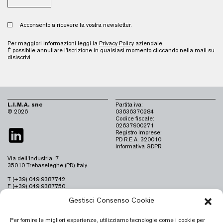
Acconsento a ricevere la vostra newsletter.
Per maggiori informazioni leggi la
Privacy Policy
aziendale.
È possibile annullare l’iscrizione in qualsiasi momento cliccando nella mail su
disiscrivi.
L.I.M.A. snc
Partita iva:
© 2026
03636370284
Codice fiscale:
02637900271
Registro Imprese:
PD R.E.A. 320010
Informativa GDPR
Via dell'Industria, 7
35010 Trebaseleghe (PD) Italy
T (+39) 049 9387742
F (+39) 049 9387750
info@limaitaly.it
Gestisci Consenso Cookie
Per fornire le migliori esperienze, utilizziamo tecnologie come i cookie per