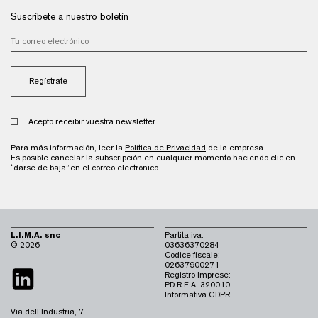
Suscríbete a nuestro boletín
Acepto receibir vuestra newsletter.
Para más información, leer la
Política de Privacidad
de la empresa.
Es posible cancelar la subscripción en cualquier momento haciendo clic en
“darse de baja” en el correo electrónico.
L.I.M.A. snc
Partita iva:
© 2026
03636370284
Codice fiscale:
02637900271
Registro Imprese:
PD R.E.A. 320010
Informativa GDPR
Via dell'Industria, 7