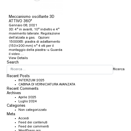
Meccanismo oscillante 3D
ATTIVO 360°
Gennaio 08, 2021
3D: 4° in avanti, 10° indietro e 4°
movimento laterale. Regolazione
dell’alzata a gas. Opzioni
1500065: piastra di adattamento
(153×200 mm) n° 4 viti per il
montaggio della piastra ↳ Guarda
il video …
View Details
Search
Ricerca
Recent Posts
INTERZUM 2025
CABINA DI VERNICIATURA AVANZATA
Recent Comments
Archives
Aprile 2025
Luglio 2024
Categories
Non categorizzato
Meta
Accedi
Feed dei contenuti
Feed dei commenti
WordPress.org