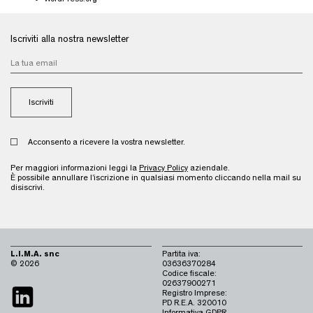
Iscriviti alla nostra newsletter
Acconsento a ricevere la vostra newsletter.
Per maggiori informazioni leggi la
Privacy Policy
aziendale.
È possibile annullare l’iscrizione in qualsiasi momento cliccando nella mail su
disiscrivi.
L.I.M.A. snc
Partita iva:
© 2026
03636370284
Codice fiscale:
02637900271
Registro Imprese:
PD R.E.A. 320010